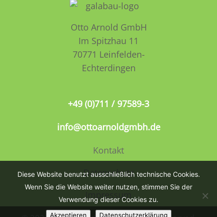
Otto Arnold GmbH
Im Spitzhau 11
70771 Leinfelden­­
Echterdingen
+49 (0)711 / 97589-3
info@ottoarnoldgmbh.de
Kontakt
Datenschutz
Diese Website benutzt ausschließlich technische Cookies.
Wenn Sie die Website weiter nutzen, stimmen Sie der
Impressum
Verwendung dieser Cookies zu.
Akzeptieren
Datenschutzerklärung