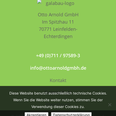
Otto Arnold GmbH
Im Spitzhau 11
70771 Leinfelden­­
Echterdingen
+49 (0)711 / 97589-3
info@ottoarnoldgmbh.de
Kontakt
Datenschutz
Diese Website benutzt ausschließlich technische Cookies.
Wenn Sie die Website weiter nutzen, stimmen Sie der
Impressum
Verwendung dieser Cookies zu.
Akzeptieren
Datenschutzerklärung