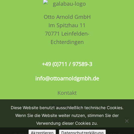
Otto Arnold GmbH
Im Spitzhau 11
70771 Leinfelden­­
Echterdingen
+49 (0)711 / 97589-3
info@ottoarnoldgmbh.de
Kontakt
Datenschutz
Diese Website benutzt ausschließlich technische Cookies.
Wenn Sie die Website weiter nutzen, stimmen Sie der
Impressum
Verwendung dieser Cookies zu.
Akzeptieren
Datenschutzerklärung