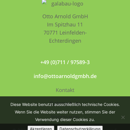
Otto Arnold GmbH
Im Spitzhau 11
70771 Leinfelden­­
Echterdingen
+49 (0)711 / 97589-3
info@ottoarnoldgmbh.de
Kontakt
Datenschutz
Diese Website benutzt ausschließlich technische Cookies.
Wenn Sie die Website weiter nutzen, stimmen Sie der
Impressum
Verwendung dieser Cookies zu.
Akzeptieren
Datenschutzerklärung