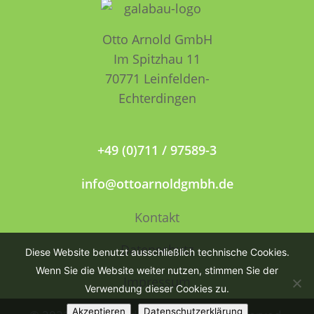
Otto Arnold GmbH
Im Spitzhau 11
70771 Leinfelden­­
Echterdingen
+49 (0)711 / 97589-3
info@ottoarnoldgmbh.de
Kontakt
Datenschutz
Diese Website benutzt ausschließlich technische Cookies.
Wenn Sie die Website weiter nutzen, stimmen Sie der
Impressum
Verwendung dieser Cookies zu.
Akzeptieren
Datenschutzerklärung