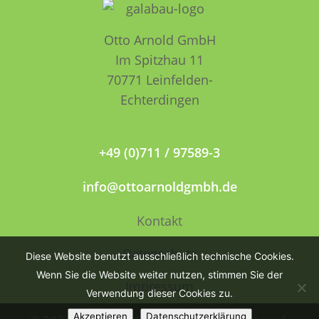
Otto Arnold GmbH
Im Spitzhau 11
70771 Leinfelden­­
Echterdingen
+49 (0)711 / 97589-3
info@ottoarnoldgmbh.de
Kontakt
Datenschutz
Diese Website benutzt ausschließlich technische Cookies.
Wenn Sie die Website weiter nutzen, stimmen Sie der
Impressum
Verwendung dieser Cookies zu.
Akzeptieren
Datenschutzerklärung