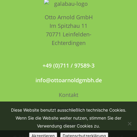
Otto Arnold GmbH
Im Spitzhau 11
70771 Leinfelden­­
Echterdingen
+49 (0)711 / 97589-3
info@ottoarnoldgmbh.de
Kontakt
Datenschutz
Diese Website benutzt ausschließlich technische Cookies.
Wenn Sie die Website weiter nutzen, stimmen Sie der
Impressum
Verwendung dieser Cookies zu.
Akzeptieren
Datenschutzerklärung