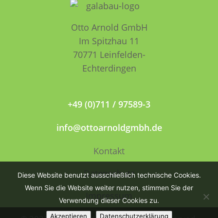
Otto Arnold GmbH
Im Spitzhau 11
70771 Leinfelden­­
Echterdingen
+49 (0)711 / 97589-3
info@ottoarnoldgmbh.de
Kontakt
Datenschutz
Diese Website benutzt ausschließlich technische Cookies.
Wenn Sie die Website weiter nutzen, stimmen Sie der
Impressum
Verwendung dieser Cookies zu.
Akzeptieren
Datenschutzerklärung