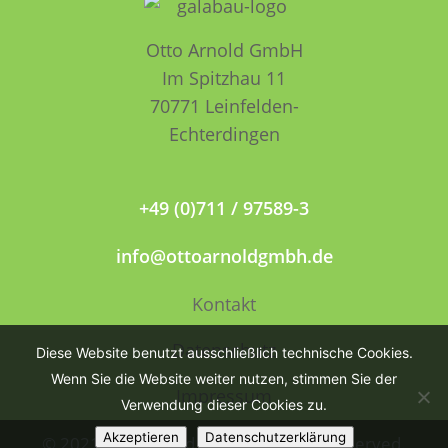
Otto Arnold GmbH
Im Spitzhau 11
70771 Leinfelden­­
Echterdingen
+49 (0)711 / 97589-3
info@ottoarnoldgmbh.de
Kontakt
Datenschutz
Diese Website benutzt ausschließlich technische Cookies.
Wenn Sie die Website weiter nutzen, stimmen Sie der
Impressum
Verwendung dieser Cookies zu.
Akzeptieren
Datenschutzerklärung
© 2021 Otto Arnold GmbH. All rights reserved.