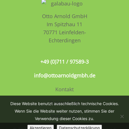
Otto Arnold GmbH
Im Spitzhau 11
70771 Leinfelden­­
Echterdingen
+49 (0)711 / 97589-3
info@ottoarnoldgmbh.de
Kontakt
Datenschutz
Diese Website benutzt ausschließlich technische Cookies.
Wenn Sie die Website weiter nutzen, stimmen Sie der
Impressum
Verwendung dieser Cookies zu.
Akzeptieren
Datenschutzerklärung