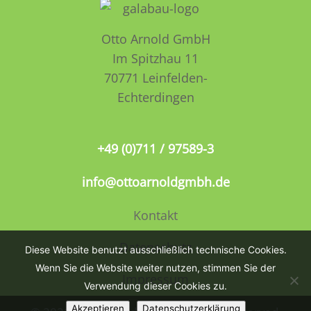
Otto Arnold GmbH
Im Spitzhau 11
70771 Leinfelden­­
Echterdingen
+49 (0)711 / 97589-3
info@ottoarnoldgmbh.de
Kontakt
Datenschutz
Diese Website benutzt ausschließlich technische Cookies.
Wenn Sie die Website weiter nutzen, stimmen Sie der
Impressum
Verwendung dieser Cookies zu.
Akzeptieren
Datenschutzerklärung