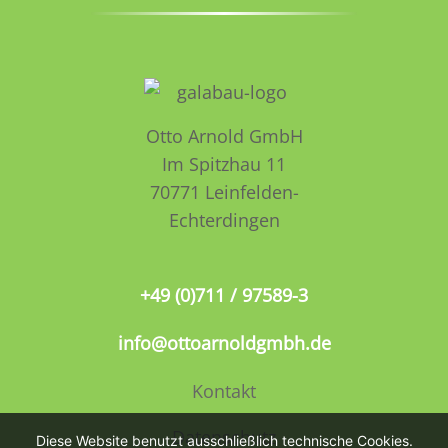
Otto Arnold GmbH
Im Spitzhau 11
70771 Leinfelden­­
Echterdingen
+49 (0)711 / 97589-3
info@ottoarnoldgmbh.de
Kontakt
Datenschutz
Diese Website benutzt ausschließlich technische Cookies.