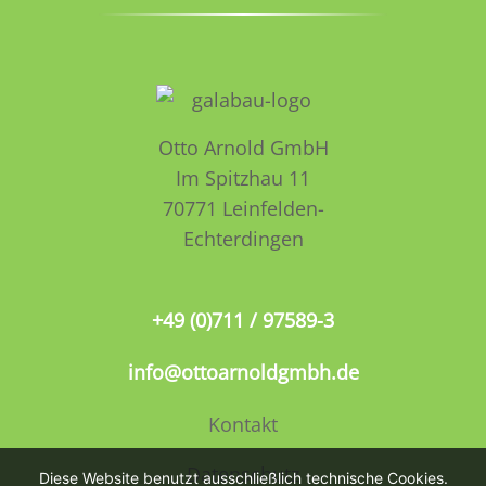
Otto Arnold GmbH
Im Spitzhau 11
70771 Leinfelden­­
Echterdingen
+49 (0)711 / 97589-3
info@ottoarnoldgmbh.de
Kontakt
Datenschutz
Diese Website benutzt ausschließlich technische Cookies.