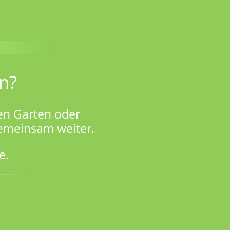
n?
en Garten oder
gemeinsam weiter.
e.