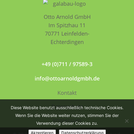
Otto Arnold GmbH
Im Spitzhau 11
70771 Leinfelden­­
Echterdingen
+49 (0)711 / 97589-3
info@ottoarnoldgmbh.de
Kontakt
Datenschutz
Diese Website benutzt ausschließlich technische Cookies.
Wenn Sie die Website weiter nutzen, stimmen Sie der
Impressum
Verwendung dieser Cookies zu.
Akzeptieren
Datenschutzerklärung