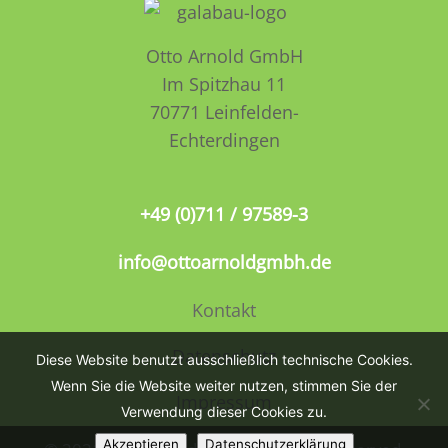
Otto Arnold GmbH
Im Spitzhau 11
70771 Leinfelden­­
Echterdingen
+49 (0)711 / 97589-3
info@ottoarnoldgmbh.de
Kontakt
Datenschutz
Diese Website benutzt ausschließlich technische Cookies.
Wenn Sie die Website weiter nutzen, stimmen Sie der
Impressum
Verwendung dieser Cookies zu.
Akzeptieren
Datenschutzerklärung