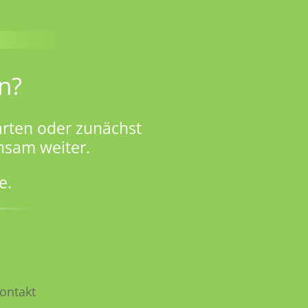
n?
rten oder zunächst
nsam weiter.
e.
ontakt