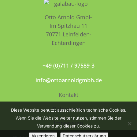
Otto Arnold GmbH
Im Spitzhau 11
70771 Leinfelden­­
Echterdingen
+49 (0)711 / 97589-3
info@ottoarnoldgmbh.de
Kontakt
Datenschutz
Diese Website benutzt ausschließlich technische Cookies.
Wenn Sie die Website weiter nutzen, stimmen Sie der
Impressum
Verwendung dieser Cookies zu.
Akzeptieren
Datenschutzerklärung