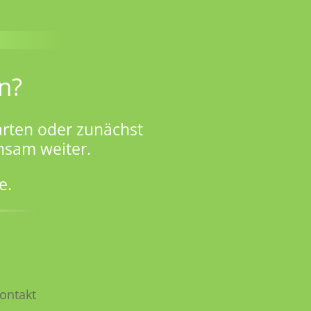
n?
rten oder zunächst
nsam weiter.
e.
ontakt