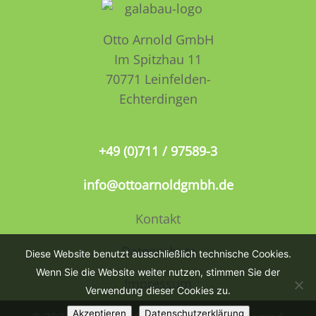
Otto Arnold GmbH
Im Spitzhau 11
70771 Leinfelden­­
Echterdingen
+49 (0)711 / 97589-3
info@ottoarnoldgmbh.de
Kontakt
Datenschutz
Diese Website benutzt ausschließlich technische Cookies.
Wenn Sie die Website weiter nutzen, stimmen Sie der
Impressum
Verwendung dieser Cookies zu.
Akzeptieren
Datenschutzerklärung