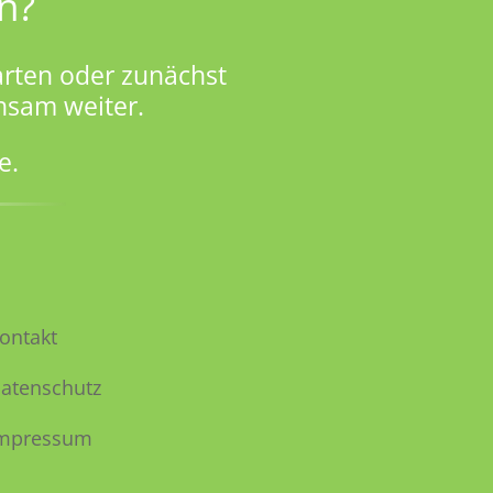
n?
rten oder zunächst
nsam weiter.
e.
ontakt
atenschutz
mpressum