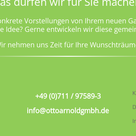
as dürfen wir für Sie mache
onkrete Vorstellungen von Ihrem neuen Ga
ge Idee? Gerne entwickeln wir diese gemei
ir nehmen uns Zeit für Ihre Wunschträum
K
+49 (0)711 / 97589-3
D
info@ottoarnoldgmbh.de
I