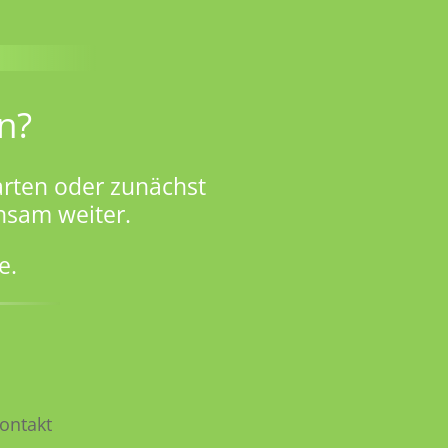
n?
rten oder zunächst
nsam weiter.
e.
ontakt