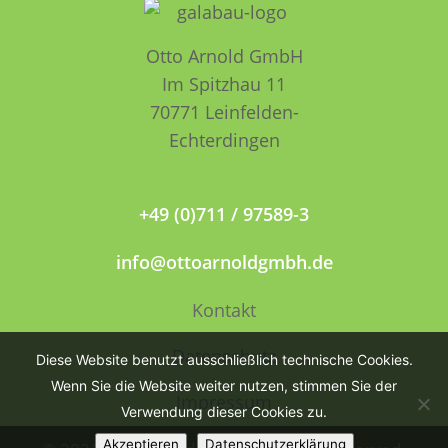
Otto Arnold GmbH
Im Spitzhau 11
70771 Leinfelden­­
Echterdingen
+49 (0)711 / 97589-3
info@ottoarnoldgmbh.de
Kontakt
Datenschutz
Diese Website benutzt ausschließlich technische Cookies.
Wenn Sie die Website weiter nutzen, stimmen Sie der
Impressum
Verwendung dieser Cookies zu.
Akzeptieren
Datenschutzerklärung