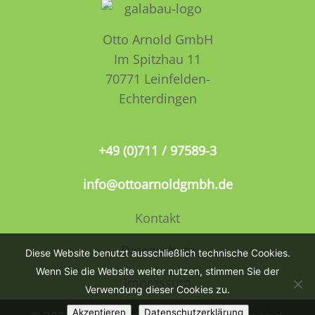
Otto Arnold GmbH
Im Spitzhau 11
70771 Leinfelden­­
Echterdingen
+49 (0)711 / 97589-3
info@ottoarnoldgmbh.de
Kontakt
Datenschutz
Diese Website benutzt ausschließlich technische Cookies.
Wenn Sie die Website weiter nutzen, stimmen Sie der
Impressum
Verwendung dieser Cookies zu.
Akzeptieren
Datenschutzerklärung