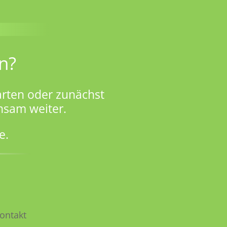
n?
rten oder zunächst
nsam weiter.
e.
ontakt