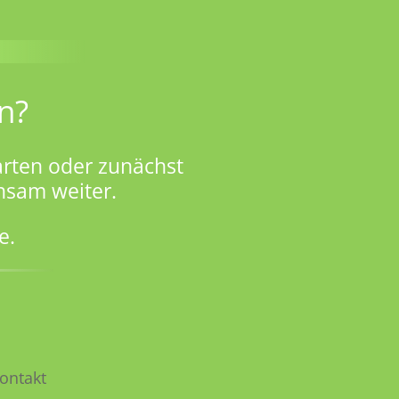
n?
rten oder zunächst
nsam weiter.
e.
ontakt