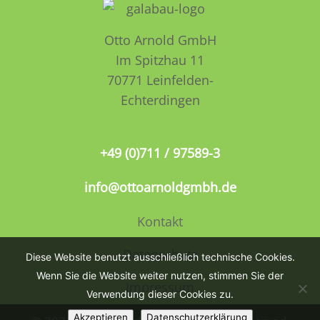
Otto Arnold GmbH
Im Spitzhau 11
70771 Leinfelden­­
Echterdingen
+49 (0)711 / 97589-3
info@ottoarnoldgmbh.de
Kontakt
Datenschutz
Diese Website benutzt ausschließlich technische Cookies.
Wenn Sie die Website weiter nutzen, stimmen Sie der
Impressum
Verwendung dieser Cookies zu.
Akzeptieren
Datenschutzerklärung