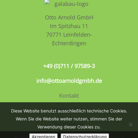
Otto Arnold GmbH
Im Spitzhau 11
70771 Leinfelden­­
Echterdingen
+49 (0)711 / 97589-3
info@ottoarnoldgmbh.de
Kontakt
Datenschutz
Diese Website benutzt ausschließlich technische Cookies.
Wenn Sie die Website weiter nutzen, stimmen Sie der
Impressum
Verwendung dieser Cookies zu.
Akzeptieren
Datenschutzerklärung