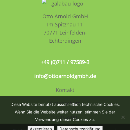
Otto Arnold GmbH
Im Spitzhau 11
70771 Leinfelden­­
Echterdingen
+49 (0)711 / 97589-3
info@ottoarnoldgmbh.de
Kontakt
Datenschutz
Diese Website benutzt ausschließlich technische Cookies.
Wenn Sie die Website weiter nutzen, stimmen Sie der
Impressum
Verwendung dieser Cookies zu.
Akzeptieren
Datenschutzerklärung