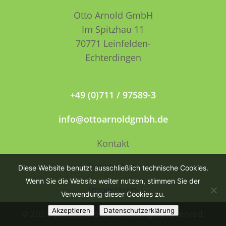
Otto Arnold GmbH
Im Spitzhau 11
70771 Leinfelden­­
Echterdingen
+49 (0)711 / 97589-3
info@ottoarnoldgmbh.de
Kontakt
Datenschutz
Diese Website benutzt ausschließlich technische Cookies.
Wenn Sie die Website weiter nutzen, stimmen Sie der
Impressum
Verwendung dieser Cookies zu.
Akzeptieren
Datenschutzerklärung
© 2021 Otto Arnold GmbH. All rights reserved.