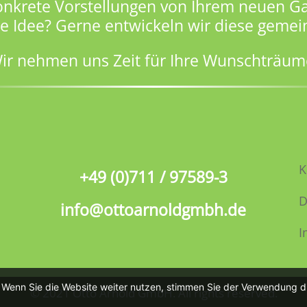
onkrete Vorstellungen von Ihrem neuen Ga
ge Idee? Gerne entwickeln wir diese gemei
ir nehmen uns Zeit für Ihre Wunschträum
K
+49 (0)711 / 97589-3
D
info@ottoarnoldgmbh.de
I
. Wenn Sie die Website weiter nutzen, stimmen Sie der Verwendung d
© 2021 Otto Arnold GmbH. All rights reserved.