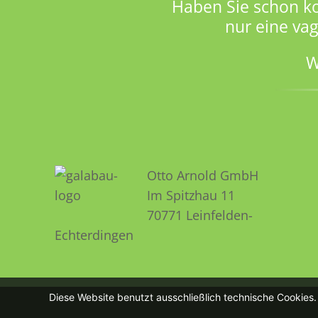
Haben Sie schon k
nur eine va
W
Otto Arnold GmbH
Im Spitzhau 11
70771 Leinfelden­­
Echterdingen
Diese Website benutzt ausschließlich technische Cookies