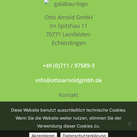
Otto Arnold GmbH
Im Spitzhau 11
70771 Leinfelden­­
Echterdingen
+49 (0)711 / 97589-3
info@ottoarnoldgmbh.de
Kontakt
Datenschutz
Diese Website benutzt ausschließlich technische Cookies.
Wenn Sie die Website weiter nutzen, stimmen Sie der
Impressum
Verwendung dieser Cookies zu.
Akzeptieren
Datenschutzerklärung