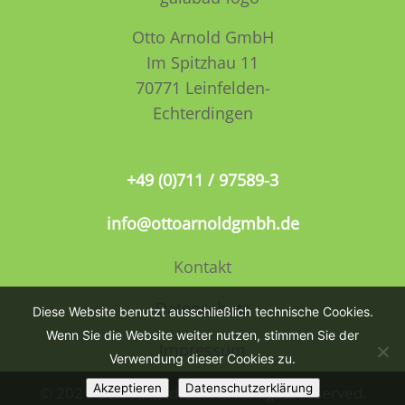
Otto Arnold GmbH
Im Spitzhau 11
70771 Leinfelden­­
Echterdingen
+49 (0)711 / 97589-3
info@ottoarnoldgmbh.de
Kontakt
Datenschutz
Diese Website benutzt ausschließlich technische Cookies.
Wenn Sie die Website weiter nutzen, stimmen Sie der
Impressum
Verwendung dieser Cookies zu.
Akzeptieren
Datenschutzerklärung
© 2021 Otto Arnold GmbH. All rights reserved.