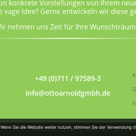
on konkrete Vorstellungen von Ihrem neu
e vage Idee? Gerne entwickeln wir diese 
ir nehmen uns Zeit für Ihre Wunschträum
K
+49 (0)711 / 97589-3
D
info@ottoarnoldgmbh.de
I
. Wenn Sie die Website weiter nutzen, stimmen Sie der Verwendung d
© 2021 Otto Arnold GmbH. All rights reserved.