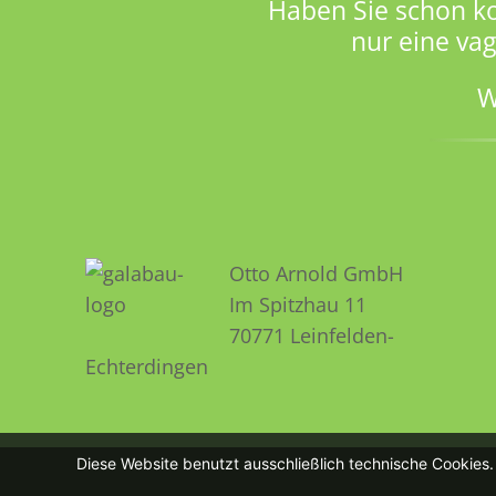
Haben Sie schon k
nur eine va
W
Otto Arnold GmbH
Im Spitzhau 11
70771 Leinfelden­­
Echterdingen
Diese Website benutzt ausschließlich technische Cookies