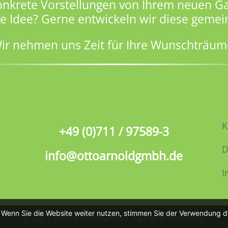
onkrete Vorstellungen von Ihrem neuen Ga
ge Idee? Gerne entwickeln wir diese gemei
ir nehmen uns Zeit für Ihre Wunschträum
K
+49 (0)711 / 97589-3
D
info@ottoarnoldgmbh.de
I
. Wenn Sie die Website weiter nutzen, stimmen Sie der Verwendung d
© 2021 Otto Arnold GmbH. All rights reserved.