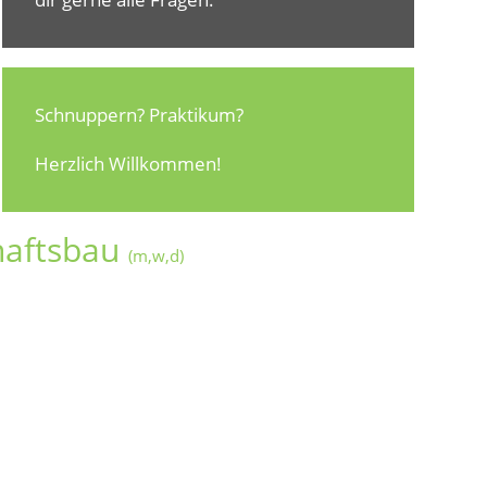
Schnuppern? Praktikum?
Herzlich Willkommen!
haftsbau
(m,w,d)