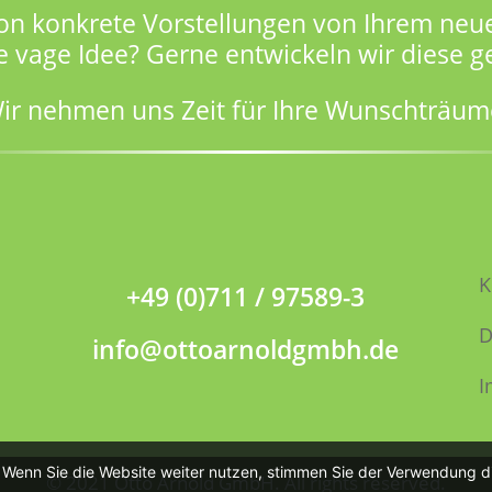
on konkrete Vorstellungen von Ihrem neu
e vage Idee? Gerne entwickeln wir diese 
ir nehmen uns Zeit für Ihre Wunschträum
K
+49 (0)711 / 97589-3
D
info@ottoarnoldgmbh.de
I
. Wenn Sie die Website weiter nutzen, stimmen Sie der Verwendung d
© 2021 Otto Arnold GmbH. All rights reserved.