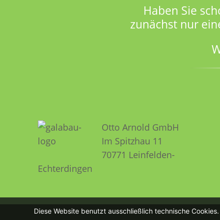
Haben Sie sch
zunächst nur ein
W
Otto Arnold GmbH
Im Spitzhau 11
70771 Leinfelden­­
Echterdingen
Diese Website benutzt ausschließlich technische Cookies